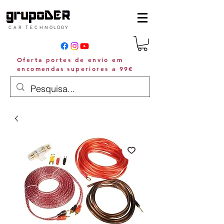
C A R T E C H N O L O G Y
Oferta portes de envio em
encomendas superiores a 99€