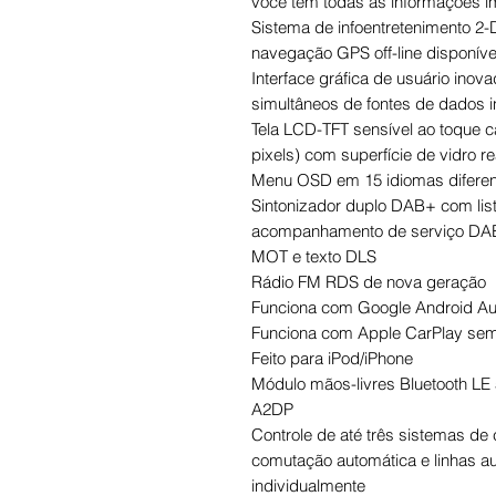
você tem todas as informações i
Sistema de infoentretenimento 2
navegação GPS off-line disponív
Interface gráfica de usuário inov
simultâneos de fontes de dados in
Tela LCD-TFT sensível ao toque c
pixels) com superfície de vidro re
Menu OSD em 15 idiomas difere
Sintonizador duplo DAB+ com lis
acompanhamento de serviço DAB
MOT e texto DLS
Rádio FM RDS de nova geração
Funciona com Google Android Au
Funciona com Apple CarPlay sem
Feito para iPod/iPhone
Módulo mãos-livres Bluetooth LE
A2DP
Controle de até três sistemas d
comutação automática e linhas auxi
individualmente