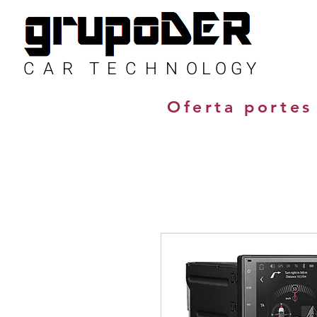
C A R T E C H N O L O G Y
Oferta portes