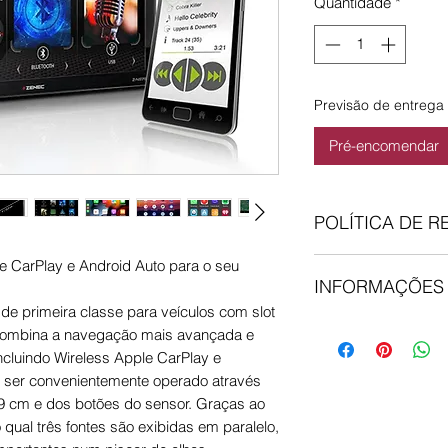
Quantidade
*
Previsão de entrega 
Pré-encomendar
POLÍTICA DE 
Comprou, mas…não 
 CarPlay e Android Auto para o seu
INFORMAÇÕES
não está totalmente
30 dias para devolv
e primeira classe para veículos com slot
Encomendas feitas
qualquer artigo, de
ombina a navegação mais avançada e
dia, senão são envi
utilizado e esteja e
ncluindo Wireless Apple CarPlay e
entregues no proximo
informar via email q
 ser convenientemente operado através
Expresso, tracking 
nossa morada. O re
2,9 cm e dos botões do sensor. Graças ao
encomenda for expe
credito grupoDER 
qual três fontes são exibidas em paralelo,
pagamento.