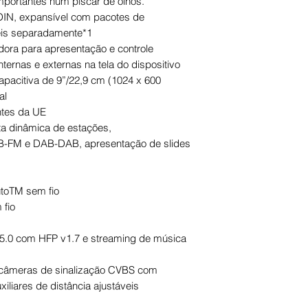
mportantes num piscar de olhos.
-DIN, expansível com pacotes de
eis separadamente*1
adora para apresentação e controle
ternas e externas na tela do dispositivo
apacitiva de 9”/22,9 cm (1024 x 600
al
ntes da UE
ta dinâmica de estações,
-FM e DAB-DAB, apresentação de slides
toTM sem fio
 fio
 5.0 com HFP v1.7 e streaming de música
e câmeras de sinalização CVBS com
liares de distância ajustáveis ​​