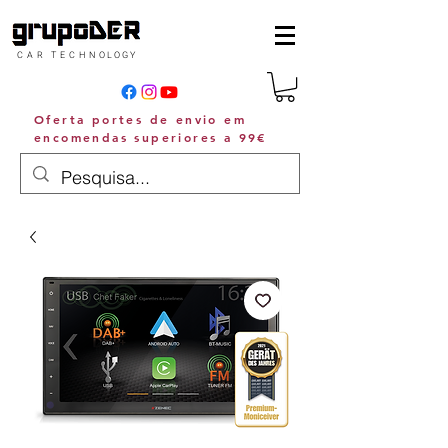
C A R T E C H N O L O G Y
Oferta portes de envio em
encomendas superiores a 99€