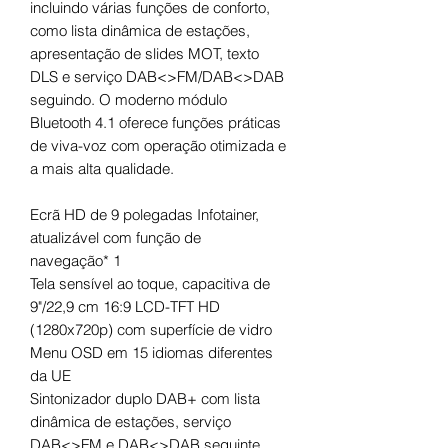
incluindo várias funções de conforto,
como lista dinâmica de estações,
apresentação de slides MOT, texto
DLS e serviço DAB<>FM/DAB<>DAB
seguindo. O moderno módulo
Bluetooth 4.1 oferece funções práticas
de viva-voz com operação otimizada e
a mais alta qualidade.
Ecrã HD de 9 polegadas Infotainer,
atualizável com função de
navegação* 1
Tela sensível ao toque, capacitiva de
9"/22,9 cm 16:9 LCD-TFT HD
(1280x720p) com superfície de vidro
Menu OSD em 15 idiomas diferentes
da UE
Sintonizador duplo DAB+ com lista
dinâmica de estações, serviço
DAB<>FM e DAB<>DAB seguinte,