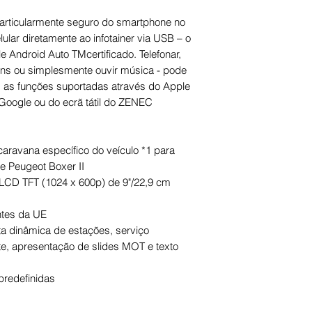
encomenda for expe
credito grupoDER 
pagamento.
particularmente seguro do smartphone no
ular diretamente ao infotainer via USB – o
 Android Auto TMcertificado. Telefonar,
ns ou simplesmente ouvir música - pode
s as funções suportadas através do Apple
 Google ou do ecrã tátil do ZENEC
aravana específico do veículo *1 para
 e Peugeot Boxer II
e LCD TFT (1024 x 600p) de 9"/22,9 cm
ntes da UE
a dinâmica de estações, serviço
apresentação de slides MOT e texto
redefinidas