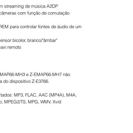
com streaming de música A2DP
e câmeras com função de comutação
-REM para controlar fontes de áudio de um
ensor bicolor, branco/"âmbar"
maxi remoto
-EMAP66-MH3 e Z-EMAP66-MH7 não
a do dispositivo Z-E3766.
ortados: MP3, FLAC, AAC (MP4A), M4A,
0p, MPEG2/TS, MPG, WMV, Xvid