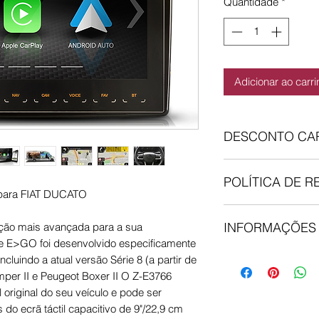
Quantidade
*
Adicionar ao carr
DESCONTO CAR
Se já aderiste ao no
POLÍTICA DE 
adicionar o numero de
o para FIAT DUCATO
opção "Insira o códi
Comprou, mas…não 
Checkout no Carrin
INFORMAÇÕES
ação mais avançada para a sua
não está totalmente
aderiste podes regis
ie E>GO foi desenvolvido especificamente
30 dias para devolv
loja online:
Cartão 
Encomendas feitas
qualquer artigo, de
ncluindo a atual versão Série 8 (a partir de
dia, senão são envi
utilizado e esteja e
er II e Peugeot Boxer II O Z-E3766
entregues no proximo
informar via email q
 original do seu veículo e pode ser
Expresso, tracking 
nossa morada. O re
do ecrã táctil capacitivo de 9"/22,9 cm