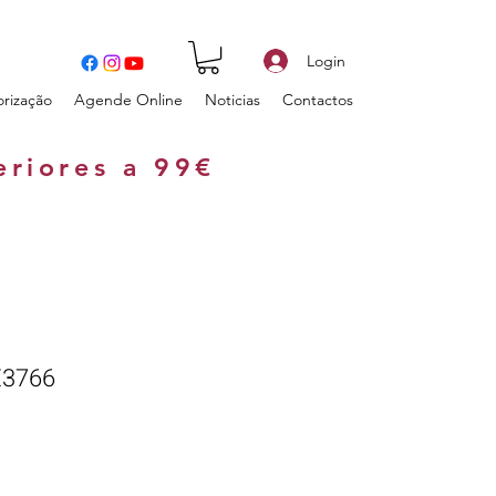
Login
orização
Agende Online
Noticias
Contactos
eriores a 99€
E3766