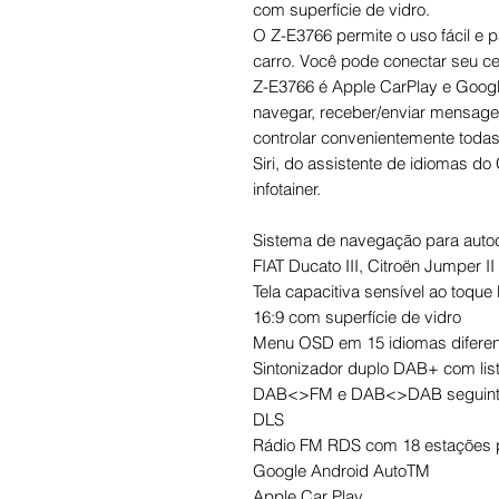
com superfície de vidro.
O Z-E3766 permite o uso fácil e 
carro. Você pode conectar seu cel
Z-E3766 é Apple CarPlay e Google
navegar, receber/enviar mensage
controlar convenientemente toda
Siri, do assistente de idiomas do
infotainer.
Sistema de navegação para autoc
FIAT Ducato III, Citroën Jumper II
Tela capacitiva sensível ao toqu
16:9 com superfície de vidro
Menu OSD em 15 idiomas difere
Sintonizador duplo DAB+ com list
DAB<>FM e DAB<>DAB seguinte, 
DLS
Rádio FM RDS com 18 estações p
Google Android AutoTM
Apple Car Play