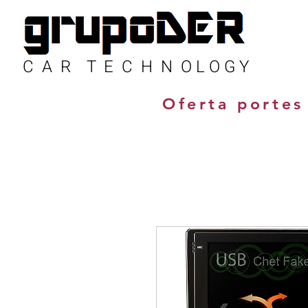
C A R T E C H N O L O G Y
Oferta portes