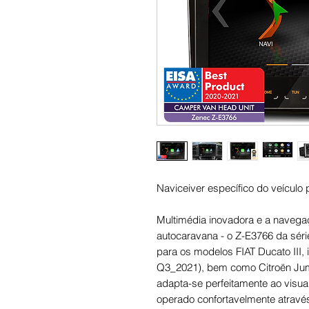
Naviceiver específico do veícul
Multimédia inovadora e a naveg
autocaravana - o Z-E3766 da sér
para os modelos FIAT Ducato III, i
Q3_2021), bem como Citroën Jump
adapta-se perfeitamente ao visual
operado confortavelmente através 