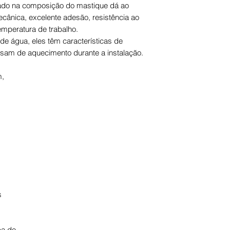
ado na composição do mastique dá ao
Expresso, tracking 
nossa morada. O re
ecânica, excelente adesão, resistência ao
encomenda for expe
credito grupoDER 
emperatura de trabalho.
pagamento.
e água, eles têm características de
cisam de aquecimento durante a instalação.
m,
s
pa do