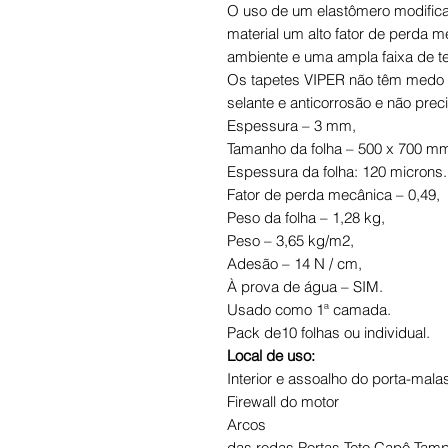
O uso de um elastômero modific
material um alto fator de perda m
ambiente e uma ampla faixa de t
Os tapetes VIPER não têm medo d
selante e anticorrosão e não pre
Espessura – 3 mm,
Tamanho da folha – 500 x 700 m
Espessura da folha: 120 microns.
Fator de perda mecânica – 0,49,
Peso da folha – 1,28 kg,
Peso – 3,65 kg/m2,
Adesão – 14 N / cm,
À prova de água – SIM.
Usado como 1ª camada.
Pack de10 folhas ou individual.
Local de uso:
Interior e assoalho do porta-mala
Firewall do motor
Arcos
das rodas Portas Teto Capô Tam