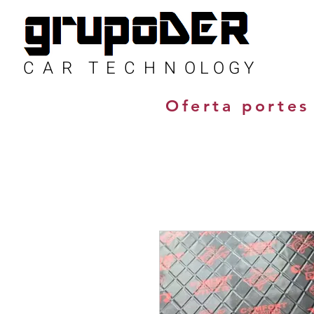
C A R T E C H N O L O G Y
Oferta portes