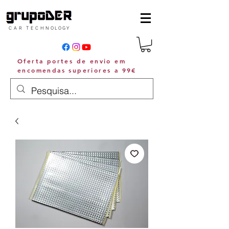
C A R T E C H N O L O G Y
Oferta portes de envio em
encomendas superiores a 99€