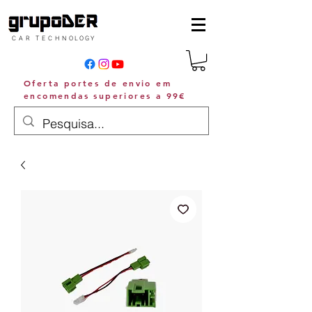
C A R T E C H N O L O G Y
Oferta portes de envio em
encomendas superiores a 99€