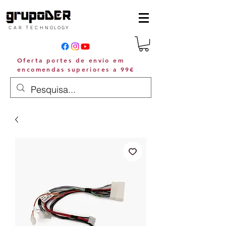
C A R T E C H N O L O G Y
Oferta portes de envio em
encomendas superiores a 99€