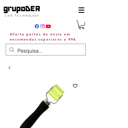
C A R T E C H N O L O G Y
Oferta portes de envio em
encomendas superiores a 99€