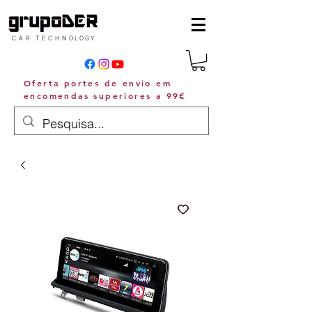
C A R T E C H N O L O G Y
Oferta portes de envio em
encomendas superiores a 99€