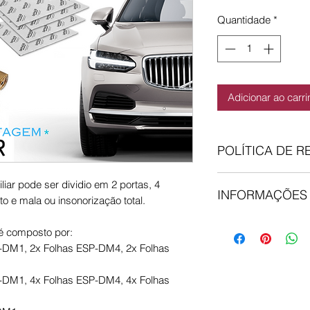
Quantidade
*
Adicionar ao carr
POLÍTICA DE 
Comprou, mas…não 
ar pode ser dividio em 2 portas, 4
INFORMAÇÕES
não está totalmente
eto e mala ou insonorização total.
30 dias para devolv
Encomendas feitas
qualquer artigo, de
 é composto por:
dia, senão são envi
utilizado e esteja e
P-DM1, 2x Folhas ESP-DM4, 2x Folhas
entregues no proximo
informar via email q
Expresso, tracking 
nossa morada. O re
P-DM1, 4x Folhas ESP-DM4, 4x Folhas
encomenda for expe
credito grupoDER 
pagamento.