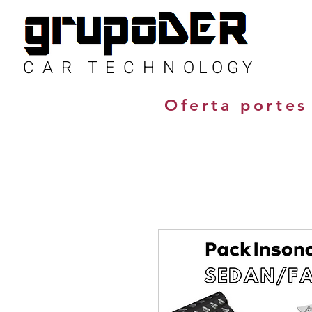
C A R T E C H N O L O G Y
Oferta portes