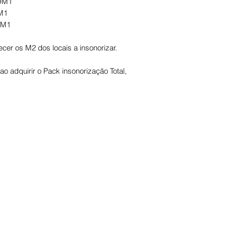
-DM1
DM1
DM1
cer os M2 dos locais a insonorizar.
o adquirir o Pack insonorização Total,