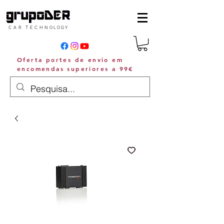
C A R T E C H N O L O G Y
Oferta portes de envio em
encomendas superiores a 99€