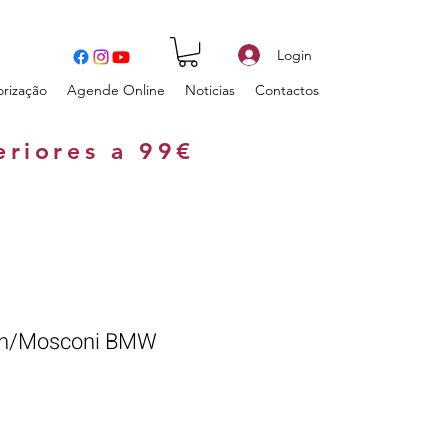
Login
orização
Agende Online
Noticias
Contactos
eriores a 99€
den/Mosconi BMW