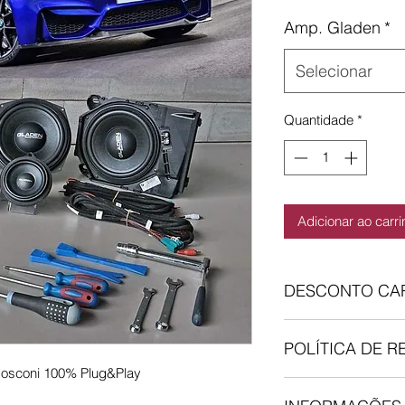
Amp. Gladen
*
Selecionar
Quantidade
*
Adicionar ao carr
DESCONTO CAR
Se já aderiste ao no
POLÍTICA DE 
adicionar o numero de
opção "Insira o códi
Mosconi 100% Plug&Play
Comprou, mas…não 
Checkout no Carrin