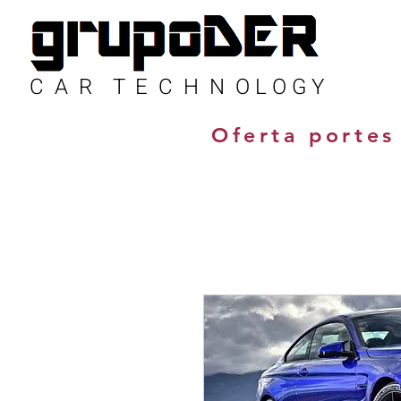
C A R T E C H N O L O G Y
Oferta portes