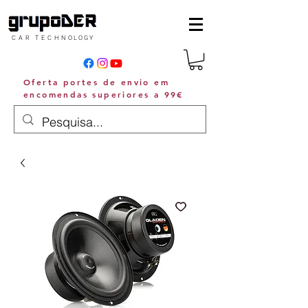
C A R T E C H N O L O G Y
Oferta portes de envio em
encomendas superiores a 99€