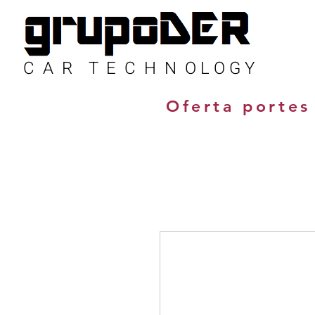
C A R T E C H N O L O G Y
Oferta portes