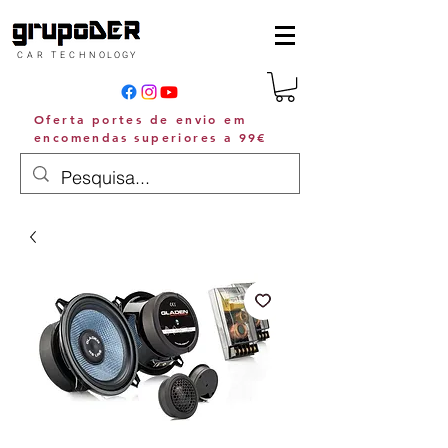
C A R T E C H N O L O G Y
Oferta portes de envio em
encomendas superiores a 99€