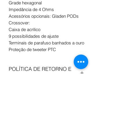
Grade hexagonal
Impedância de 4 Ohms
Acessórios opcionais: Gladen PODs
Crossover:
Caixa de acrílico
9 possibilidades de ajuste
Terminais de parafuso banhados a ouro
Proteção de tweeter PTC
POLÍTICA DE RETORNO E
REEMBOLSO
Comprou, mas…não é bem aquilo que
INFORMAÇÕES DE
pretendia? Se não está totalmente
satisfeito com a compra tem 30 dias
ENTREGA
para devolver os seus artigos. Pode
devolver qualquer artigo, desde que
Encomendas feitas até as 15:30h
não o tenha montado ou utilizado e
seguem no mesmo dia, senão são
esteja em condições de ser vendido.