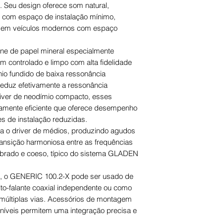
encomenda for expe
credito grupoDER 
 Seu design oferece som natural,
pagamento.
s com espaço de instalação mínimo,
es em veículos modernos com espaço
ne de papel mineral especialmente
m controlado e limpo com alta fidelidade
nio fundido de baixa ressonância
reduz efetivamente a ressonância
iver de neodímio compacto, esses
ltamente eficiente que oferece desempenho
de instalação reduzidas.
 o driver de médios, produzindo agudos
transição harmoniosa entre as frequências
librado e coeso, típico do sistema GLADEN
o, o GENERIC 100.2-X pode ser usado de
o-falante coaxial independente ou como
múltiplas vias. Acessórios de montagem
íveis permitem uma integração precisa e