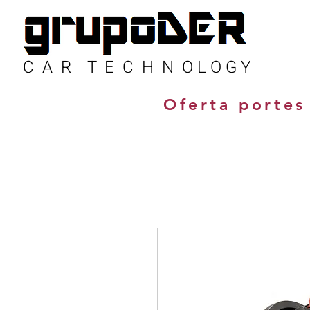
C A R T E C H N O L O G Y
Oferta portes