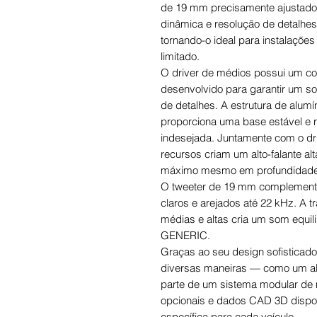
de 19 mm precisamente ajustado.
dinâmica e resolução de detalhe
tornando-o ideal para instalaçõ
limitado.
O driver de médios possui um co
desenvolvido para garantir um so
de detalhes. A estrutura de alumí
proporciona uma base estável e 
indesejada. Juntamente com o dr
recursos criam um alto-falante a
máximo mesmo em profundidades 
O tweeter de 19 mm complementa
claros e arejados até 22 kHz. A 
médias e altas cria um som equi
GENERIC.
Graças ao seu design sofisticad
diversas maneiras — como um alt
parte de um sistema modular de 
opcionais e dados CAD 3D dispon
específica para cada veículo.