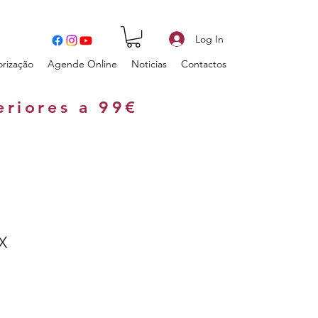
Log In
orização
Agende Online
Noticias
Contactos
eriores a 99€
X