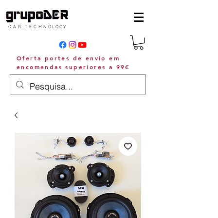
C A R T E C H N O L O G Y
Oferta portes de envio em
encomendas superiores a 99€