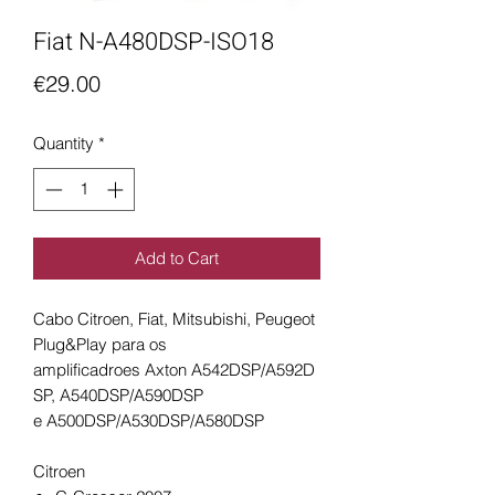
Fiat N-A480DSP-ISO18
Price
€29.00
Quantity
*
Add to Cart
Cabo Citroen, Fiat, Mitsubishi, Peugeot
Plug&Play para os
amplificadroes Axton A542DSP/A592D
SP, A540DSP/A590DSP
e A500DSP/A530DSP/A580DSP
Citroen