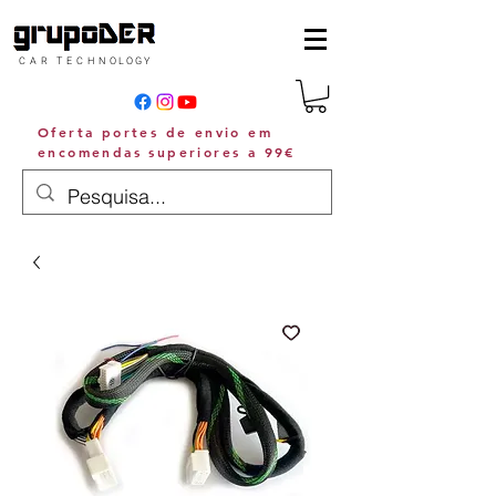
C A R T E C H N O L O G Y
Oferta portes de envio em
encomendas superiores a 99€