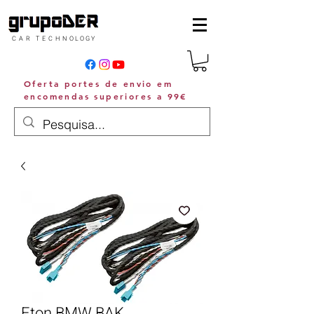
C A R T E C H N O L O G Y
Oferta portes de envio em
encomendas superiores a 99€
Eton BMW BAK