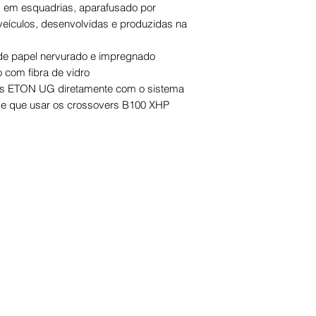
encomenda for expe
credito grupoDER 
 em esquadrias, aparafusado por
pagamento.
veículos, desenvolvidas e produzidas na
e papel nervurado e impregnado
 com fibra de vidro
ntes ETON UG diretamente com o sistema
ve que usar os crossovers B100 XHP