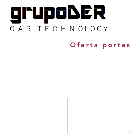
C A R T E C H N O L O G Y
Oferta portes