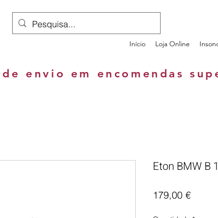
Início
Loja Online
Inson
 de envio em encomendas sup
Eton BMW B 
Preço
179,00 €