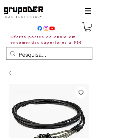
C A R T E C H N O L O G Y
Oferta portes de envio em
encomendas superiores a 99€