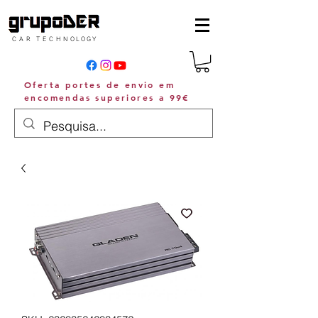
C A R T E C H N O L O G Y
Oferta portes de envio em
encomendas superiores a 99€