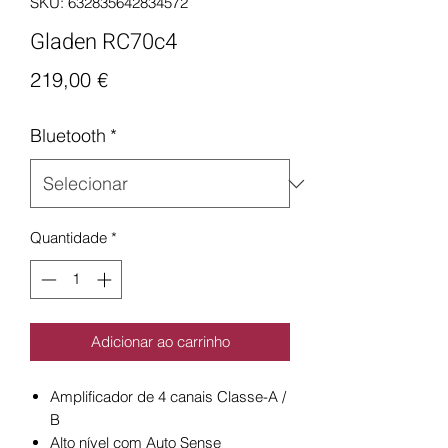
SKU: 632835642834572
Gladen RC70c4
Preço
219,00 €
Bluetooth
*
Quantidade
*
Adicionar ao carrinho
Amplificador de 4 canais Classe-A /
B
Alto nível com Auto Sense