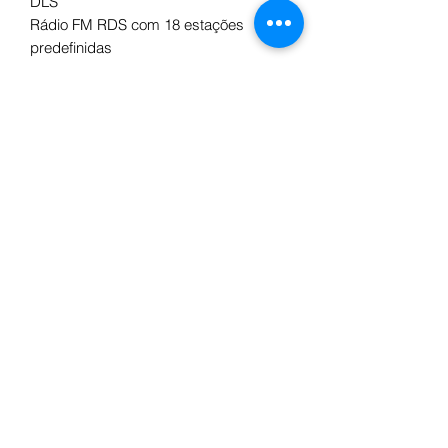
DLS
Rádio FM RDS com 18 estações
predefinidas
Funciona com Google Android Auto ™
Funciona com Apple CarPlay
Módulo viva-voz Bluetooth 4.2 com
streaming de música A2DP
Controle de três sistemas de câmeras
com função de comutação automática,
guias personalizáveis
Aplicativo de controle remoto SP-REM
para controlar fontes de áudio de um
smartphone (iOS/Android)
Painel de controle de teclas do sensor
multicolorido RGB
Amplificador de potência de 4 x 50W
DESCONTO CARTÃO DE
CLIENTE