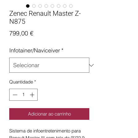
Zenec Renault Master Z-
N875
Preço
799,00 €
Infotainer/Naviceiver
*
Quantidade
*
Adicionar ao carrinho
Sistema de infoentretenimento para
Renault Master III com tela de 9"/22,9