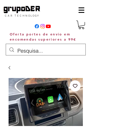
C A R T E C H N O L O G Y
Oferta portes de envio em
encomendas superiores a 99€