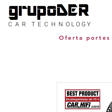
C A R T E C H N O L O G Y
Oferta portes