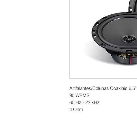
Altifalantes/Colunas Coaxiais 6,5
90 WRMS
60 Hz - 22 kHz
4 Ohm