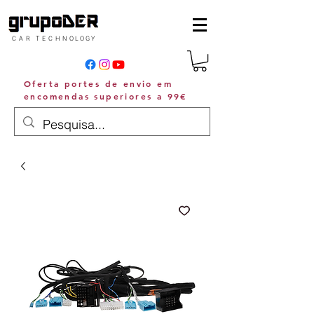
C A R T E C H N O L O G Y
Oferta portes de envio em
encomendas superiores a 99€