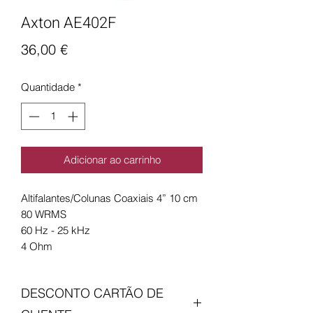
Axton AE402F
Preço
36,00 €
Quantidade
*
Adicionar ao carrinho
Altifalantes/Colunas Coaxiais 4” 10 cm
80 WRMS
60 Hz - 25 kHz
4 Ohm
DESCONTO CARTÃO DE