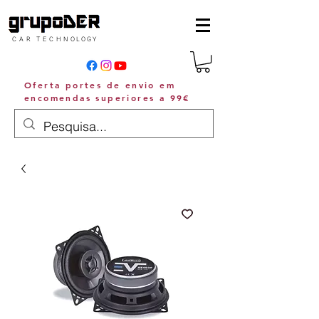
C A R T E C H N O L O G Y
Oferta portes de envio em
encomendas superiores a 99€