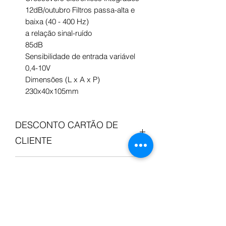
12dB/outubro Filtros passa-alta e
baixa (40 - 400 Hz)
a relação sinal-ruído
85dB
Sensibilidade de entrada variável
0,4-10V
Dimensões (L x A x P)
230x40x105mm
DESCONTO CARTÃO DE
CLIENTE
Se já aderiste ao nosso cartão de
POLÍTICA DE RETORNO E
cliente basta adicionar o numero de
cliente (351.***.***.***) na opção "Insira
REEMBOLSO
o código promocional" ao fazer
Checkout no Carrinho de Compras, se
Comprou, mas…não é bem aquilo que
ainda não aderiste podes registar aqui
INFORMAÇÕES DE
pretendia? Se não está totalmente