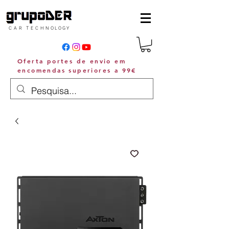
C A R T E C H N O L O G Y
Oferta portes de envio em
encomendas superiores a 99€