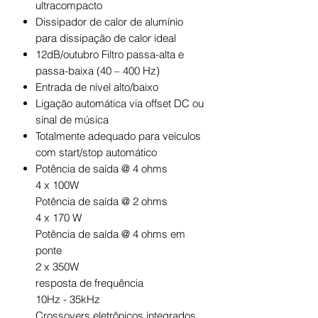
ultracompacto
Dissipador de calor de alumínio
para dissipação de calor ideal
12dB/outubro Filtro passa-alta e
passa-baixa (40 – 400 Hz)
Entrada de nível alto/baixo
Ligação automática via offset DC ou
sinal de música
Totalmente adequado para veículos
com start/stop automático
Potência de saída @ 4 ohms
4 x 100W
Potência de saída @ 2 ohms
4 x 170 W
Potência de saída @ 4 ohms em
ponte
2 x 350W
resposta de frequência
10Hz - 35kHz
Crossovers eletrônicos integrados