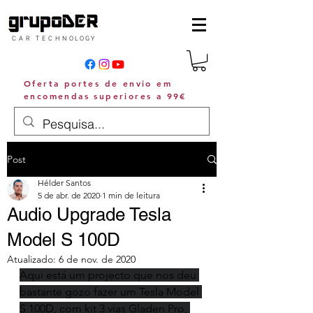
C A R T E C H N O L O G Y
Oferta portes de envio em
encomendas superiores a 99€
Post
Hélder Santos
5 de abr. de 2020
1 min de leitura
Audio Upgrade Tesla
Model S 100D
Atualizado:
6 de nov. de 2020
Aqui está um projecto que nos deu 
bastante gozo fazer um Tesla Model 
S 100D, com kit 3 vias Gladen Pro, 