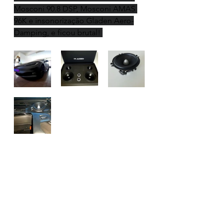
Mosconi 90.8 DSP, Mosconi AMAS 
96K e insonorização Gladen Aero-
Damping, e ficou brutal! 