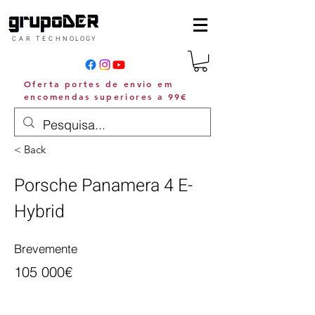
C A R T E C H N O L O G Y
Oferta portes de envio em
encomendas superiores a 99€
< Back
Porsche Panamera 4 E-
Hybrid
Brevemente
105 000€